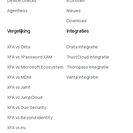
Device Checks
Inzichten
Agentless
Nieuws
Download
Vergelijking
Integraties
XFA vs Okta
Drata integratie
XFA vs 1Password XAM
TrustCloud integratie
XFA vs Microsoft Ecosystem
Thoropass integratie
XFA vs MDM
Vanta integratie
XFA vs Jamf
XFA vs JumpCloud
XFA vs Duo Security
XFA vs Beyond Identity
XFA vs Iru