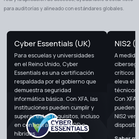
para auditorías y alineado con estándares globales.
Cyber Essentials (UK)
NIS2 (
Para escuelas y universidades
A medida 
en el Reino Unido, Cyber
ciberseg
Essentials es una certificación
críticos 
respaldada por el gobierno que
eleva el 
demuestra seguridad
técnicos 
informática básica. Con XFA, las
Con XFA, 
instituciones pueden cumplir y
pueden cu
superar estos requisitos, incluso
NIS2 veri
en configuraciones BYOD e
dispositi
híbridas.
Saber m