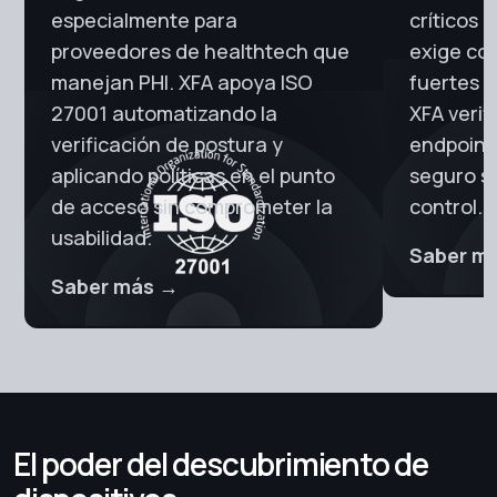
especialmente para
críticos 
proveedores de healthtech que
exige co
manejan PHI. XFA apoya ISO
fuertes y
27001 automatizando la
XFA verif
verificación de postura y
endpoint
aplicando políticas en el punto
seguro si
de acceso sin comprometer la
control.
usabilidad.
Saber m
Saber más
→
El poder del descubrimiento de