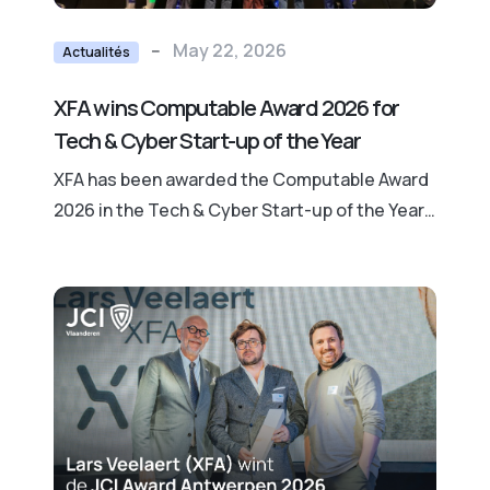
--
May 22, 2026
Actualités
XFA wins Computable Award 2026 for
Tech & Cyber Start-up of the Year
XFA has been awarded the Computable Award
2026 in the Tech & Cyber Start-up of the Year
category. XFA secures the critical blind spot of
unmanaged devices by verifying the health
and compliance of every device, without
compromising employee privacy.