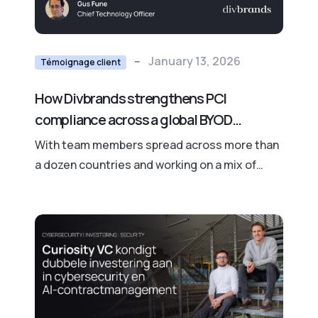
--
January 13, 2026
Témoignage client
How Divbrands strengthens PCI
compliance across a global BYOD
workforce with XFA
With team members spread across more than
a dozen countries and working on a mix of
bring-your-own-device and company-
provisioned hardware, Divbrands needed a
solution that could scale easily while keeping
day-to-day work without friction.