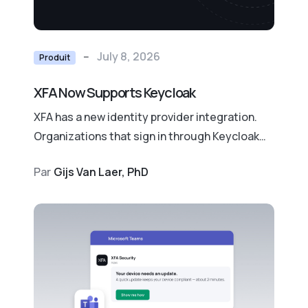
--
July 8, 2026
Produit
XFA Now Supports Keycloak
XFA has a new identity provider integration.
Organizations that sign in through Keycloak
can now check device posture on every login,
Par
Gijs Van Laer, PhD
with no MDM and no agent rollout.