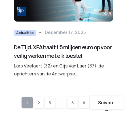
--
December 17, 2025
Actualités
De Tijd: XFA haalt 1,5 miljoen euro op voor
veilig werken met elk toestel
Lars Veelaert (32) en Gijs Van Laer (37), de
oprichters van de Antwerpse
cybersecuritystart-up XFA, hebben 1,5 miljoen
euro opgehaald voor hun technologie die het
mogelijk maakt om met elk toestel van eender
Suivant
1
2
3
...
5
6
waar veilig voor een organisatie te werken.
→