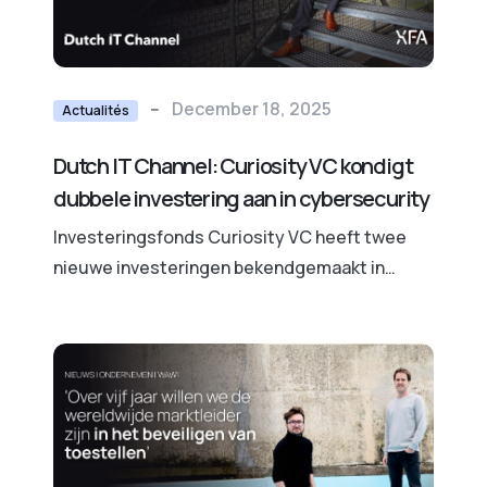
--
December 18, 2025
Actualités
Dutch IT Channel: Curiosity VC kondigt
dubbele investering aan in cybersecurity
Investeringsfonds Curiosity VC heeft twee
nieuwe investeringen bekendgemaakt in
veelbelovende tech-startups. Het fonds
steunt de Antwerpse cybersecurity-
specialist XFA en de Rotterdamse AI-startup
Lynk.