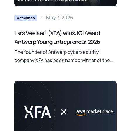
--
May 7, 2026
Actualités
Lars Veelaert (XFA) wins JCI Award
Antwerp Young Entrepreneur 2026
The founder of Antwerp cybersecurity
company XFA has been named winner of the
JCI Award Antwerp Young Entrepreneur 2026.
He took home both the jury prize and the
public prize, and now competes against the
winners from other Flemish provinces in the
regional final.