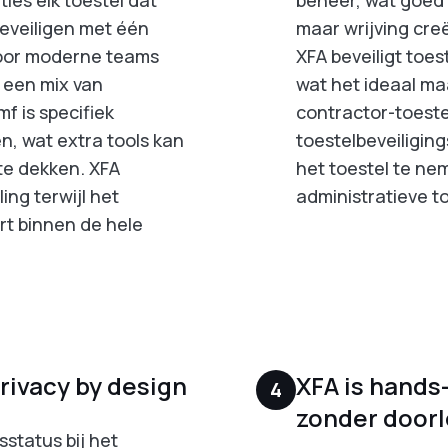
eveiligen met één
maar wrijving cre
 voor moderne teams
XFA beveiligt toes
 een mix van
wat het ideaal ma
f is specifiek
contractor-toeste
, wat extra tools kan
toestelbeveiligin
te dekken. XFA
het toestel te ne
ing terwijl het
administratieve t
ert binnen de hele
privacy by design
XFA is hands
4
zonder door
sstatus bij het