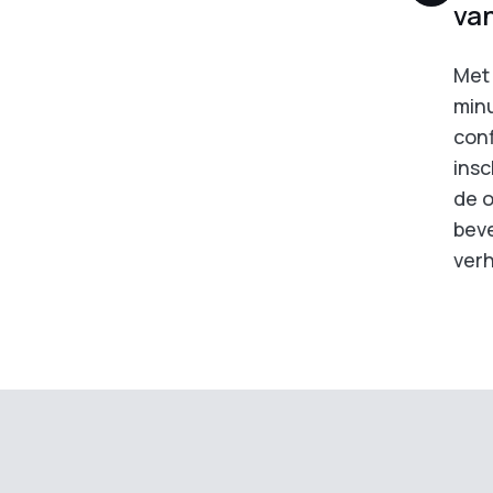
van
Met 
minu
con
insc
de o
beve
ver