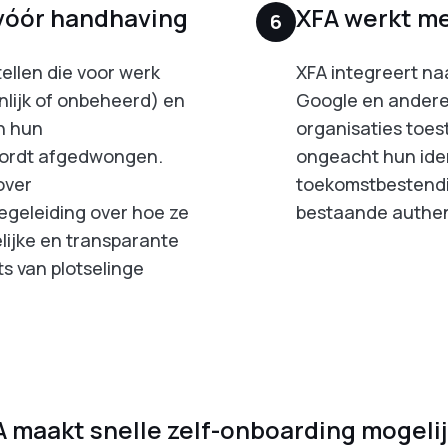
 vóór handhaving
XFA werkt me
6
ellen die voor werk
XFA integreert na
lijk of onbeheerd) en
Google en andere 
n hun
organisaties toes
wordt afgedwongen.
ongeacht hun ident
over
toekomstbestendi
egeleiding over hoe ze
bestaande authent
lijke en transparante
s van plotselinge
A maakt snelle zelf-onboarding mogelij