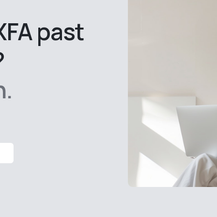
 XFA past
?
n.