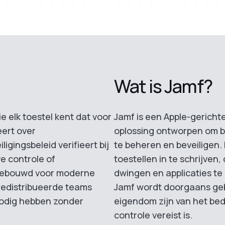
Wat is Jamf?
ie elk toestel kent dat voor
Jamf is een Apple-gerich
eert over
oplossing ontworpen om b
ligingsbeleid verifieert bij
te beheren en beveiligen. 
e controle of
toestellen in te schrijven, 
 gebouwd voor moderne
dwingen en applicaties t
gedistribueerde teams
Jamf wordt doorgaans gebr
odig hebben zonder
eigendom zijn van het bedr
controle vereist is.