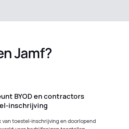
en Jamf?
eunt BYOD en contractors
el-inschrijving
k van toestel-inschrijving en doorlopend
werkt voor bedrijfseigen toestellen