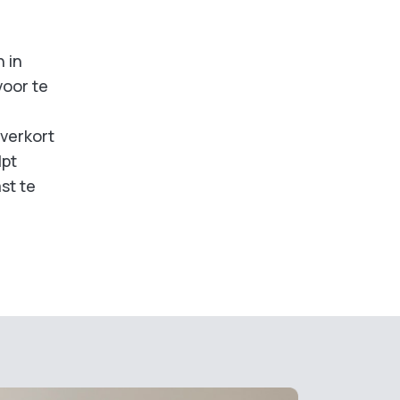
 in
voor te
 verkort
lpt
st te