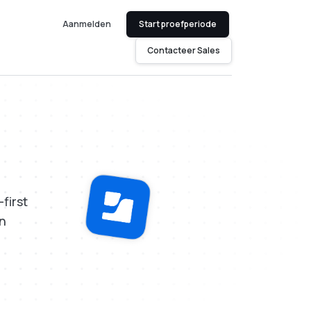
Aanmelden
Start proefperiode
Contacteer Sales
first
en