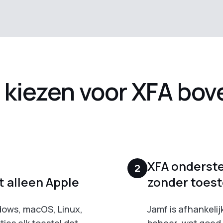
kiezen voor XFA bov
XFA onderst
2
 alleen Apple
zonder toest
dows, macOS, Linux,
Jamf is afhankelij
ies elk toestel dat
beheer, wat goed 