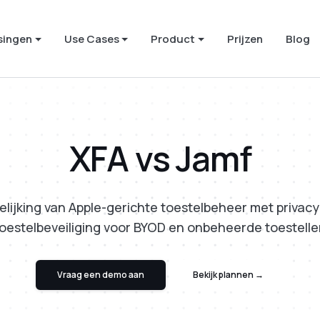
singen
Use Cases
Product
Prijzen
Blog
XFA vs Jamf
elijking van Apple-gerichte toestelbeheer met privacy-
oestelbeveiliging voor BYOD en onbeheerde toestell
Vraag een demo aan
Bekijk plannen →