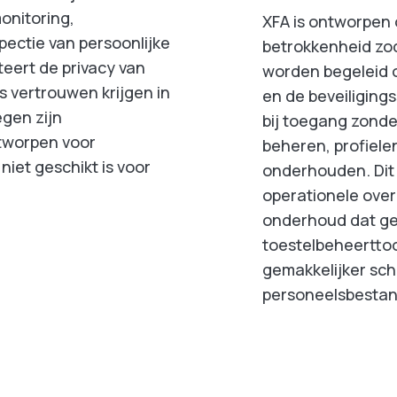
onitoring,
XFA is ontworpen 
pectie van persoonlijke
betrokkenheid zod
eert de privacy van
worden begeleid o
s vertrouwen krijgen in
en de beveiliging
gen zijn
bij toegang zonde
ntworpen voor
beheren, profielen
niet geschikt is voor
onderhouden. Dit
operationele ove
onderhoud dat ge
toestelbeheerttoo
gemakkelijker sch
personeelsbesta